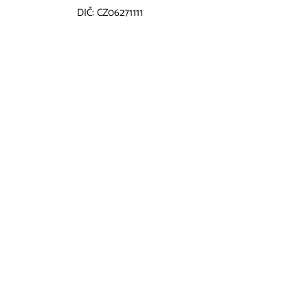
DIČ: CZ06271111
Otevírací doba
Po,Út 8:00 - 21:00
St,Čt 8:00 - 22:00
Pá 8:00 - 0:00
So 9:00 - 0:00